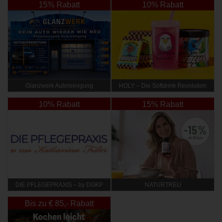
15% Rabatt
10% Rabatt
Glanzwerk Autoreinigung
HOLY – Die Softdrink Revolution
10% Rabatt
15% Rabatt
DIE PFLEGEPRAXIS – by DGKP
NATURTREU
Katharina Fister
Bis zu € 85,- Rabatt