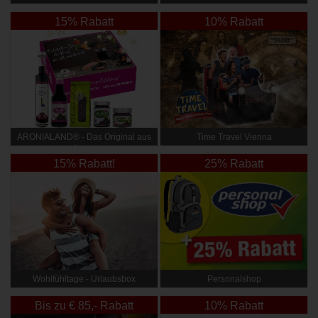
4*Superior
15% Rabatt
10% Rabatt
ARONIALAND® - Das Original aus
Time Travel Vienna
Österr.
15% Rabatt!
25% Rabatt
Wohlfühltage - Urlaubsbox
Personalshop
Bis zu € 85,- Rabatt
10% Rabatt