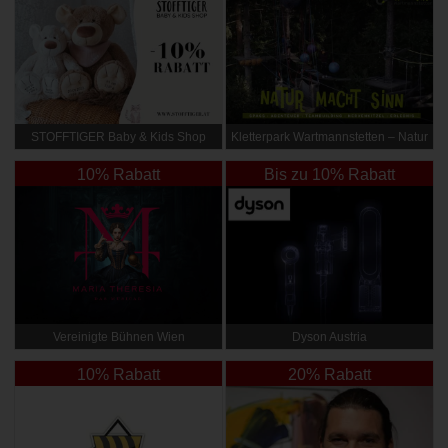
STOFFTIGER Baby & Kids Shop
Kletterpark Wartmannstetten – Natur
macht Sinn
10% Rabatt
Bis zu 10% Rabatt
Vereinigte Bühnen Wien
Dyson Austria
10% Rabatt
20% Rabatt