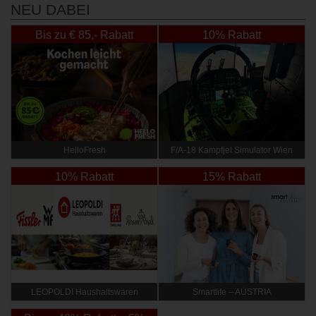
NEU DABEI
Bis zu € 85,- Rabatt
10% Rabatt
HelloFresh
F/A-18 Kampfjet Simulator Wien
10% Rabatt
15% Rabatt
LEOPOLDI Haushaltswaren
Smartlife – AUSTRIA