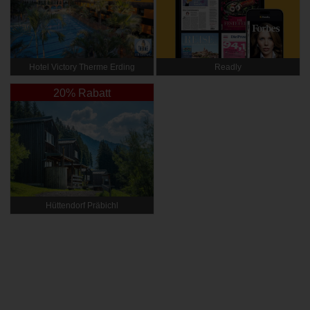
Hotel Victory Therme Erding
Readly
20% Rabatt
Hüttendorf Präbichl