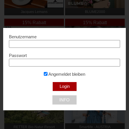
Jacques Lemans
BLUME2000
15% Rabatt
15% Rabatt
Benutzername
Passwort
Female Things – Der Shop für die
S.Martin Photography & Video
Angemeldet bleiben
Frau
10% Rabatt
15% Rabatt
INFO
RETTER Bio-Natur-Resort
Smartlife - AUSTRIA