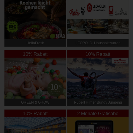
HelloFresh
LEOPOLDI Haushaltswaren
10% Rabatt
10% Rabatt
GREEN & GROW
Rupert Hirner Bungy Jumping
10% Rabatt
2 Monate Gratisabo