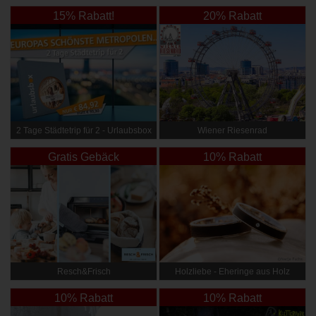
15% Rabatt!
20% Rabatt
2 Tage Städtetrip für 2 - Urlaubsbox
Wiener Riesenrad
Gratis Gebäck
10% Rabatt
Resch&Frisch
Holzliebe - Eheringe aus Holz
10% Rabatt
10% Rabatt