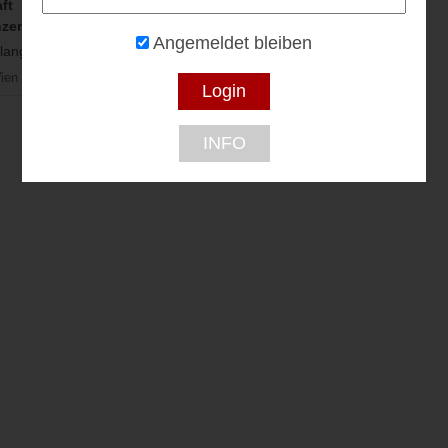
ft
zentrum Wien
Angemeldet bleiben
langebote...
ien
INFO