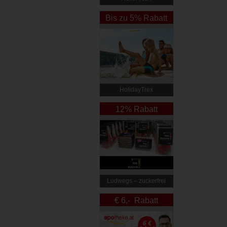
Bis zu 5% Rabatt
HolidayTrex
12% Rabatt
Ludwegs – zuckerfrei
leben
€ 6,- Rabatt