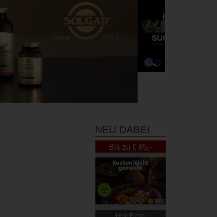
NEU DABEI
Bis zu € 85,-
Rabatt
HelloFresh