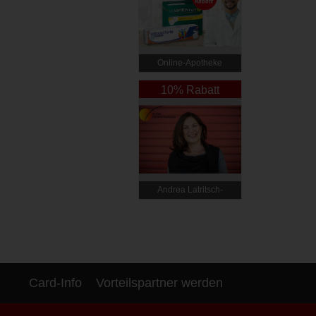
Online‑Apotheke
10% Rabatt
Andrea Latritsch-
Karlbauer
Card-Info
Vorteilspartner werden