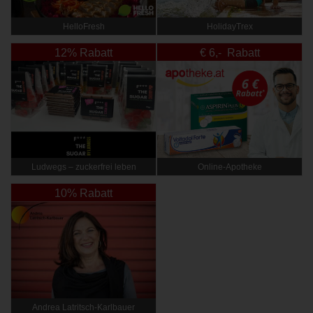
HelloFresh
HolidayTrex
12% Rabatt
€ 6,- Rabatt
Ludwegs – zuckerfrei leben
Online‑Apotheke
10% Rabatt
Andrea Latritsch-Karlbauer