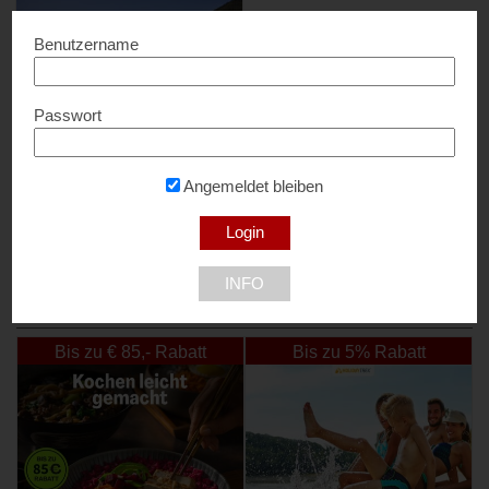
Benutzername
Passwort
Fünf Schätze
Bis zu 50% Rabatt...
Angemeldet bleiben
5020 Salzburg
INFO
NEU DABEI
Bis zu € 85,- Rabatt
Bis zu 5% Rabatt