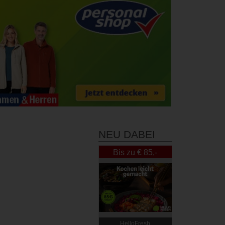
NEU DABEI
Bis zu € 85,-
Rabatt
HelloFresh