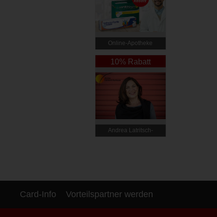
Online‑Apotheke
10% Rabatt
Andrea Latritsch-
Karlbauer
Card-Info
Vorteilspartner werden