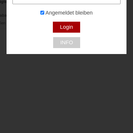
nigte Bühnen
Angemeldet bleiben
batt...
ien
INFO