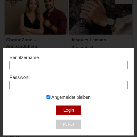
ChronoZone –
Jacques Lemans
Armbanduhren
20% Rabatt...
10% Rabatt...
9300 St.Veit St.Veit
Benutzername
2000 Stockerau
Passwort
Angemeldet bleiben
Jacques-Lemans – Burg
INFO
Taggenbrunn