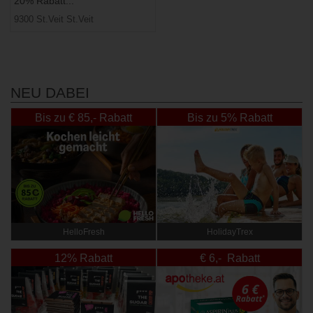
20% Rabatt...
9300 St.Veit St.Veit
NEU DABEI
Bis zu € 85,- Rabatt
Bis zu 5% Rabatt
HelloFresh
HolidayTrex
12% Rabatt
€ 6,- Rabatt