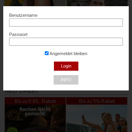
Benutzername
Passwort
S.Martin – limitierte
S.Martin Photography &
Kunstdrucke
Video
20% Rabatt...
15% Rabatt...
Angemeldet bleiben
9550 Treffen am Ossiacher See
9550 Treffen am Ossiacher See
INFO
NEU DABEI
Bis zu € 85,- Rabatt
Bis zu 5% Rabatt