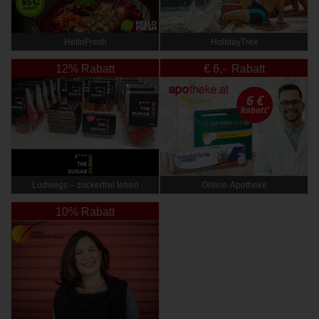
HelloFresh
HolidayTrex
12% Rabatt
€ 6,- Rabatt
Ludwegs – zuckerfrei leben
Online‑Apotheke
10% Rabatt