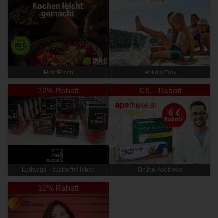
HelloFresh
HolidayTrex
12% Rabatt
€ 6,- Rabatt
Ludwegs – zuckerfrei leben
Online‑Apotheke
10% Rabatt