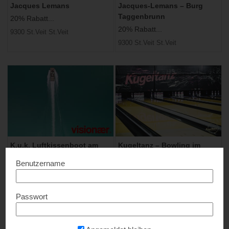
Jacques Lemans
Jacques-Lemans – Burg
Taggenbrunn
20% Rabatt...
20% Rabatt...
9300 St.Veit St.Veit
9300 St.Veit St.Veit
K.u.k. Luftkissenboot am
Kugeltanz – Bowling im
Wörthersee
Prater
Benutzername
Spezialangebote...
Gratis Leihschuhe...
9220 Velden am Wörthersee
1020 Wien
Passwort