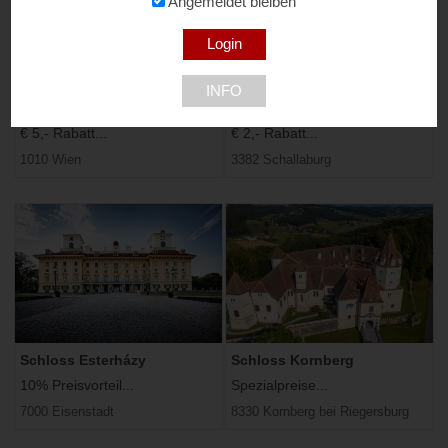
Angemeldet bleiben
INFO
Mythos Mozart
Schallaburg
€ 5,- Rabatt...
€ 2,- Rabatt...
1010 Wien
3382 Schallaburg
Schloss Esterházy
Schloss Kornberg
10% Preisvorteil...
Spezialpreise...
7000 Eisenstadt
8330 Kornberg bei Riegersburg