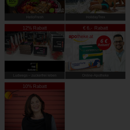
HelloFresh
HolidayTrex
12% Rabatt
€ 6,- Rabatt
Ludwegs – zuckerfrei leben
Online‑Apotheke
10% Rabatt