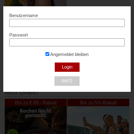
Benutzername
Passwort
S.Martin – limitierte
Kunstdrucke
20% Rabatt...
Angemeldet bleiben
9550 Treffen am Ossiacher See
INFO
NEU DABEI
Bis zu € 85,- Rabatt
Bis zu 5% Rabatt