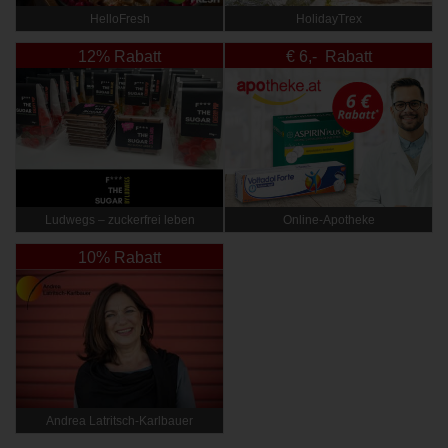
HelloFresh
HolidayTrex
12% Rabatt
€ 6,- Rabatt
Ludwegs – zuckerfrei leben
Online‑Apotheke
10% Rabatt
Andrea Latritsch-Karlbauer