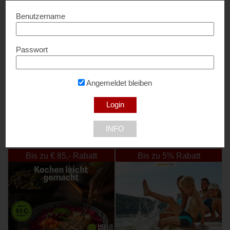
Benutzername
Passwort
OeStrom
0,20 ct/kWh Rabatt...
Angemeldet bleiben
INFO
NEU DABEI
Bis zu € 85,- Rabatt
Bis zu 5% Rabatt