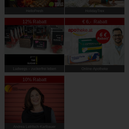
HelloFresh
HolidayTrex
12% Rabatt
€ 6,- Rabatt
Ludwegs – zuckerfrei leben
Online‑Apotheke
10% Rabatt
Andrea Latritsch-Karlbauer