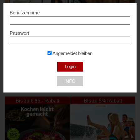
Benutzername
Passwort
123HomeOffice
LEDFactory
10% Rabatt...
10% Rabatt...
Angemeldet bleiben
1210 Wien
INFO
NEU DABEI
Bis zu € 85,- Rabatt
Bis zu 5% Rabatt