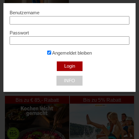
Benutzername
Passwort
KÄRCHER
25% Rabatt...
Angemeldet bleiben
1220 Wien
INFO
NEU DABEI
Bis zu € 85,- Rabatt
Bis zu 5% Rabatt