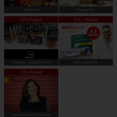
HelloFresh
HolidayTrex
12% Rabatt
€ 6,- Rabatt
Ludwegs – zuckerfrei leben
Online‑Apotheke
10% Rabatt
Andrea Latritsch-Karlbauer